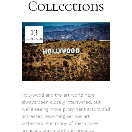
Collections
13
SEPTEMBER
Hollywood and the art world have
always been closely intertwined, but
we’re seeing more prominent actors and
actresses becoming serious art
collectors. And many of them have
amassed some pretty impressive