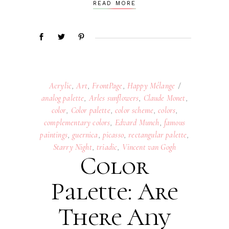
READ MORE
Acrylic
,
Art
,
FrontPage
,
Happy Mélange
analog palette
,
Arles sunflowers
,
Claude Monet
,
color
,
Color palette
,
color scheme
,
colors
,
complementary colors
,
Edvard Munch
,
famous
paintings
,
guernica
,
picasso
,
rectangular palette
,
Starry Night
,
triadic
,
Vincent van Gogh
Color
Palette: Are
There Any