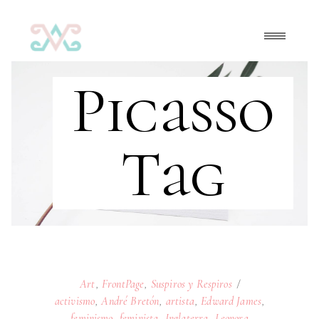
Picasso
Tag
Art
,
FrontPage
,
Suspiros y Respiros
activismo
,
André Bretón
,
artista
,
Edward James
,
feminismo
,
feminista
,
Inglaterra
,
Leonora