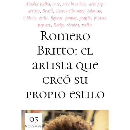
Absolut vodka
,
arte
,
arte brasileño
,
arte pop
,
artista
,
Brasil
,
colores vibrantes
,
colorido
,
cubismo
,
estilo
,
figuras
,
formas
,
graffiti
,
picasso
,
pop art
,
Recife
,
técnica
,
vodka
Romero
Britto: el
artista que
creó su
propio estilo
05
NOVEMBER