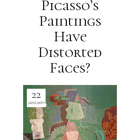
Picasso’s
Paintings
Have
Distorted
Faces?
22
JANUARY