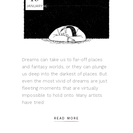
JANUARY
Dreams can take us to far-off places
and fantasy worlds, or they can plunge
us deep into the darkest of places. But
even the most vivid of dreams are just
fleeting moments that are virtually
impossible to hold onto. Many artists
have tried
READ MORE