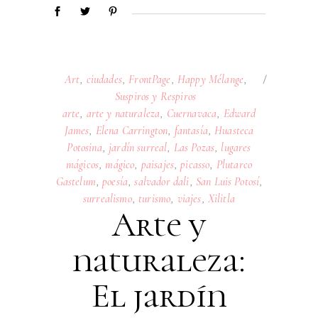
Art
,
ciudades
,
FrontPage
,
Happy Mélange
,
Suspiros y Respiros
arte
,
arte y naturaleza
,
Cuernavaca
,
Edward
James
,
Elena Carrington
,
fantasía
,
Huasteca
Potosina
,
jardín surreal
,
Las Pozas
,
lugares
mágicos
,
mágico
,
paisajes
,
picasso
,
Plutarco
Gastelum
,
poesía
,
salvador dali
,
San Luis Potosí
,
surrealismo
,
turismo
,
viajes
,
Xilitla
Arte y
naturaleza:
El jardín