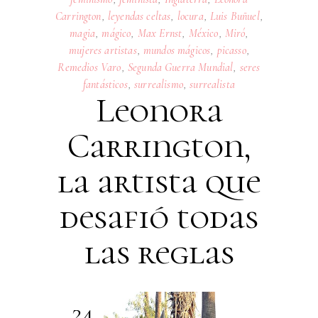
Carrington
,
leyendas celtas
,
locura
,
Luis Buñuel
,
magia
,
mágico
,
Max Ernst
,
México
,
Miró
,
mujeres artistas
,
mundos mágicos
,
picasso
,
Remedios Varo
,
Segunda Guerra Mundial
,
seres
fantásticos
,
surrealismo
,
surrealista
Leonora
Carrington,
la artista que
desafió todas
las reglas
24