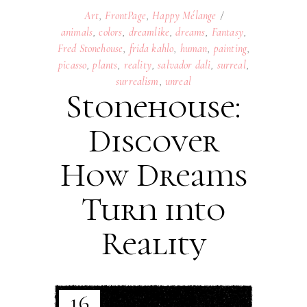
Art
,
FrontPage
,
Happy Mélange
animals
,
colors
,
dreamlike
,
dreams
,
Fantasy
,
Fred Stonehouse
,
frida kahlo
,
human
,
painting
,
picasso
,
plants
,
reality
,
salvador dali
,
surreal
,
surrealism
,
unreal
Stonehouse:
Discover
How Dreams
Turn into
Reality
16