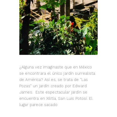
¿Alguna vez imaginaste que en México
se encontrara el único jardín surrealista
de América? Así es, se trata de "Las
Pozas" un jardín creado por Edward
James. Este espectacular jardín se
encuentra en Xilitla, San Luis Potosí. El
lugar parece sacado