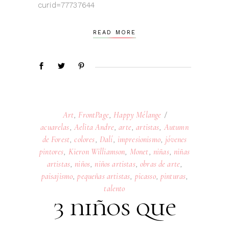
curid=77737644
READ MORE
Art
,
FrontPage
,
Happy Mélange
acuarelas
,
Aelita Andre
,
arte
,
artistas
,
Autumn
de Forest
,
colores
,
Dalí
,
impresionismo
,
jóvenes
pintores
,
Kieron Williamson
,
Monet
,
niñas
,
niñas
artistas
,
niños
,
niños artistas
,
obras de arte
,
paisajismo
,
pequeñas artistas
,
picasso
,
pinturas
,
talento
3 niños que