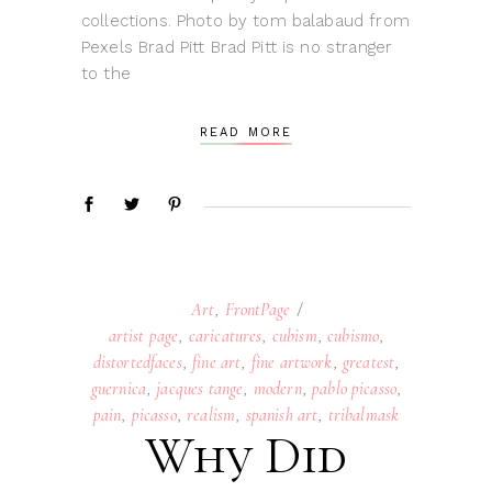
collections. Photo by tom balabaud from
Pexels Brad Pitt Brad Pitt is no stranger
to the
READ MORE
Art
,
FrontPage
artist page
,
caricatures
,
cubism
,
cubismo
,
distortedfaces
,
fine art
,
fine artwork
,
greatest
,
guernica
,
jacques tange
,
modern
,
pablo picasso
,
pain
,
picasso
,
realism
,
spanish art
,
tribalmask
Why Did