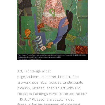
Art, FrontPage artist
page, cubism, cubismo, fine art, fine
artwork, guernica, jacques tange, pablo
picasso, picasso, spanish art Why Did
Picasso’s Paintings Have Distorted Faces?
15JULY Picasso is arguably most