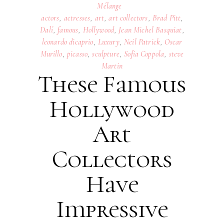
Mélange
actors
,
actresses
,
art
,
art collectors
,
Brad Pitt
,
Dalí
,
famous
,
Hollywood
,
Jean Michel Basquiat
,
leonardo dicaprio
,
Luxury
,
Neil Patrick
,
Oscar
Murillo
,
picasso
,
sculpture
,
Sofia Coppola
,
steve
Martin
These Famous
Hollywood
Art
Collectors
Have
Impressive