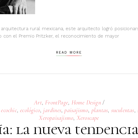
la arquitectura rural mexicana, este arquitecto logró posici
o con el Premio Pritzker, el reconocimiento de mayor
READ MORE
,
,
Art
FrontPage
Home Design
,
,
,
,
,
,
,
ecochic
ecológico
jardines
paisajismo
plantas
suculentas
,
Xeropaisajismo
Xeroscape
a: la nueva tendenci