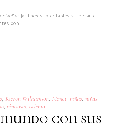
 diseñar jardines sustentables y un claro
entes con
,
,
,
,
s
Kieron Williamson
Monet
niñas
niñas
,
,
so
pinturas
talento
l mundo con sus