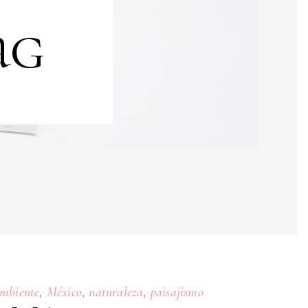
ag
,
,
,
mbiente
México
naturaleza
paisajismo