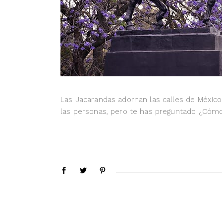
Las Jacarandas adornan las calles de México
las personas, pero te has preguntado ¿Cómo