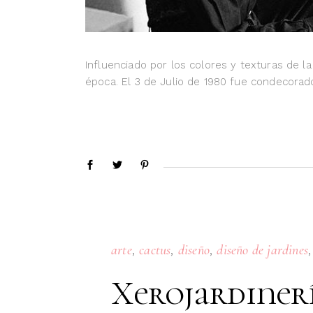
Influenciado por los colores y texturas de 
época. El 3 de Julio de 1980 fue condecorad
,
,
,
arte
cactus
diseño
diseño de jardines
Xerojardinerí