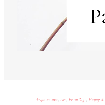
P
,
,
,
Arquitectura
Art
FrontPage
Happy M