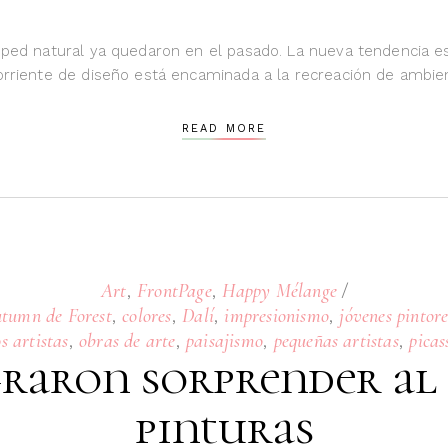
ésped natural ya quedaron en el pasado. La nueva tendencia es
corriente de diseño está encaminada a la recreación de ambi
READ MORE
,
,
Art
FrontPage
Happy Mélange
,
,
,
,
tumn de Forest
colores
Dalí
impresionismo
jóvenes pintore
,
,
,
,
s artistas
obras de arte
paisajismo
pequeñas artistas
picas
graron sorprender a
pinturas