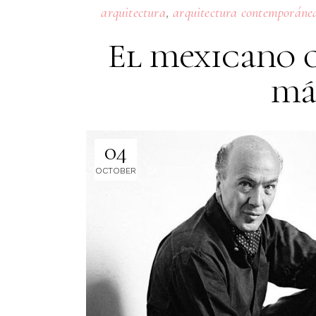
,
arquitectura
arquitectura contemporáne
El mexicano q
má
04
OCTOBER