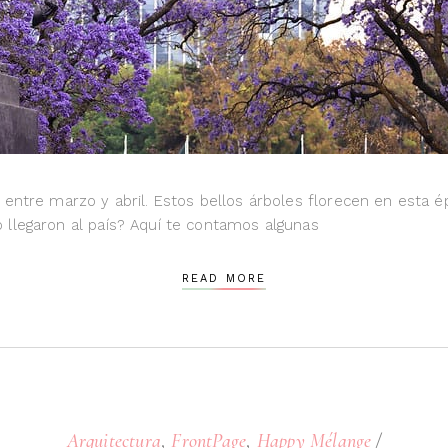
 entre marzo y abril. Estos bellos árboles florecen en esta é
 llegaron al país? Aquí te contamos algunas
READ MORE
,
,
Arquitectura
FrontPage
Happy Mélange