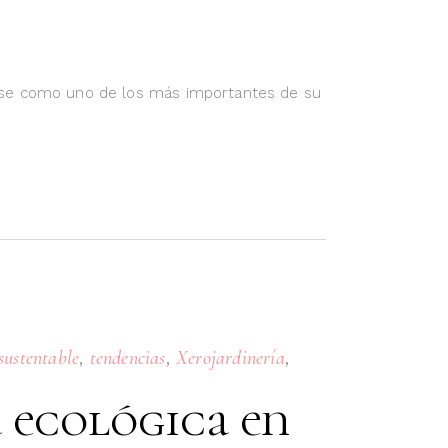
onarse como uno de los más importantes de su
,
,
,
sustentable
tendencias
Xerojardinería
a ecológica en