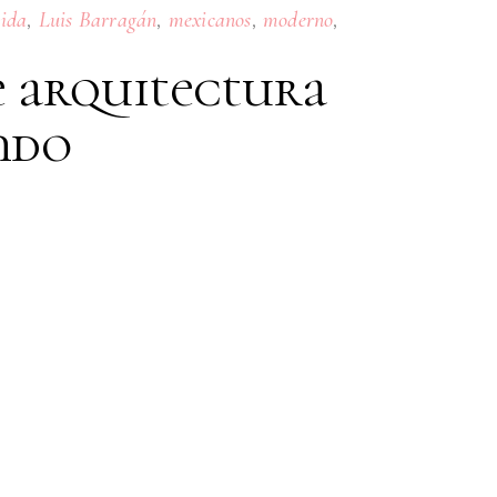
,
,
,
,
vida
Luis Barragán
mexicanos
moderno
e arquitectura
ndo