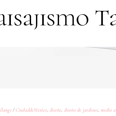
aisajismo T
,
,
,
élange
CiudaddeMexico
diseño
diseño de jardines
medio a