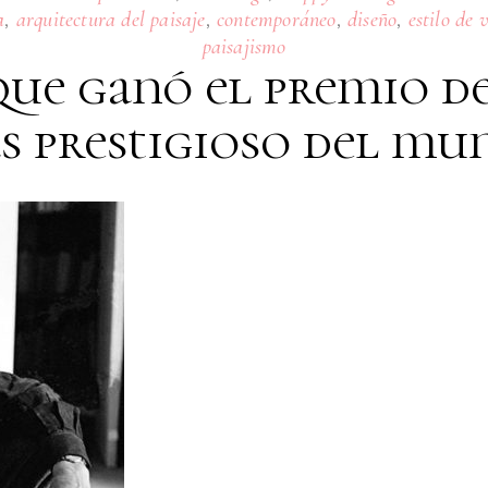
,
,
,
,
a
arquitectura del paisaje
contemporáneo
diseño
estilo de 
paisajismo
ue ganó el premio d
s prestigioso del mu