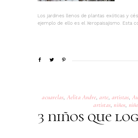
Los jardines llenos de plantas exóticas y c
ejemplo de ello es el Xeropaisajismo. Esta 
,
,
,
,
acuarelas
Aelita Andre
arte
artistas
Au
,
,
artistas
niños
niño
3 niños que lo