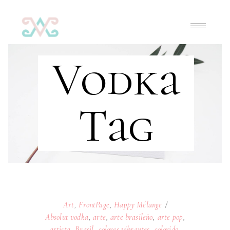
Vodka
Tag
Art
,
FrontPage
,
Happy Mélange
Absolut vodka
,
arte
,
arte brasileño
,
arte pop
,
artista
,
Brasil
,
colores vibrantes
,
colorido
,