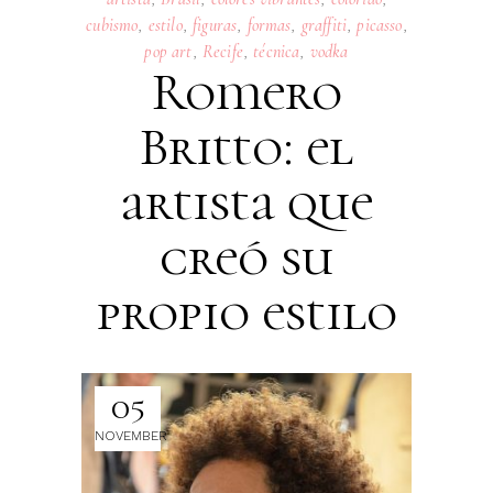
cubismo
,
estilo
,
figuras
,
formas
,
graffiti
,
picasso
,
pop art
,
Recife
,
técnica
,
vodka
Romero
Britto: el
artista que
creó su
propio estilo
05
NOVEMBER