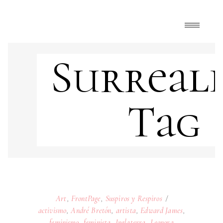
Surreali
Tag
Art
,
FrontPage
,
Suspiros y Respiros
activismo
,
André Bretón
,
artista
,
Edward James
,
feminismo
,
feminista
,
Inglaterra
,
Leonora