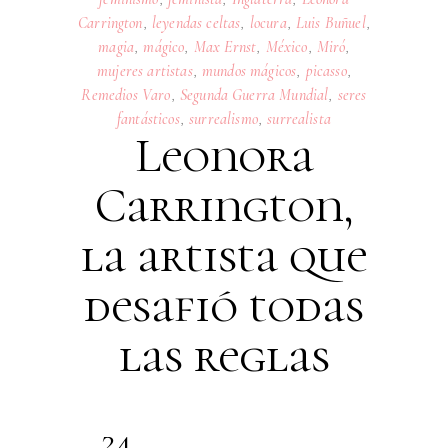
Carrington
,
leyendas celtas
,
locura
,
Luis Buñuel
,
magia
,
mágico
,
Max Ernst
,
México
,
Miró
,
mujeres artistas
,
mundos mágicos
,
picasso
,
Remedios Varo
,
Segunda Guerra Mundial
,
seres
fantásticos
,
surrealismo
,
surrealista
Leonora
Carrington,
la artista que
desafió todas
las reglas
24