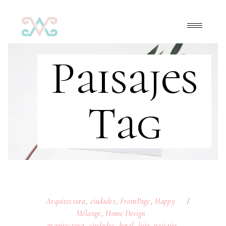
Paisajes
Tag
Arquitectura
,
ciudades
,
FrontPage
,
Happy
Mélange
,
Home Design
arquitectura
,
ciudades
,
hotel
,
lujo
,
paisajes
,