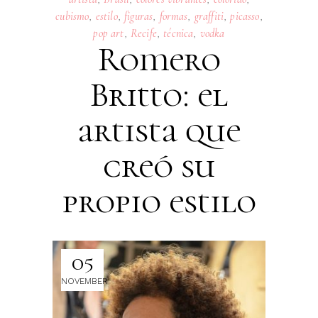
cubismo
,
estilo
,
figuras
,
formas
,
graffiti
,
picasso
,
pop art
,
Recife
,
técnica
,
vodka
Romero
Britto: el
artista que
creó su
propio estilo
05
NOVEMBER