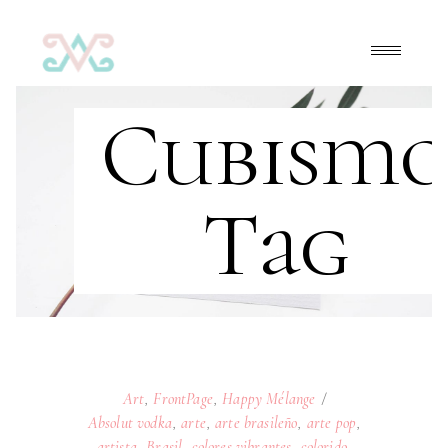
Cubism
Tag
Art
,
FrontPage
,
Happy Mélange
Absolut vodka
,
arte
,
arte brasileño
,
arte pop
,
artista
,
Brasil
,
colores vibrantes
,
colorido
,