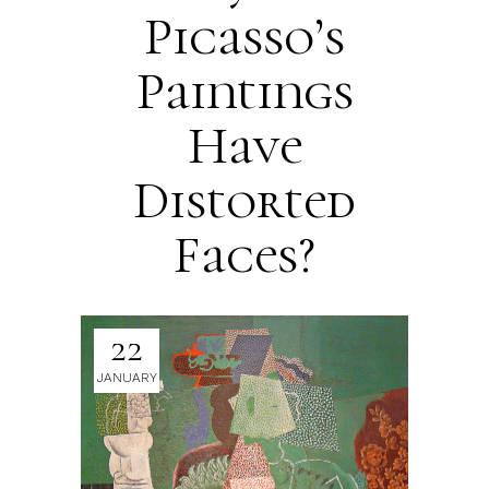
Picasso’s
Paintings
Have
Distorted
Faces?
22
JANUARY