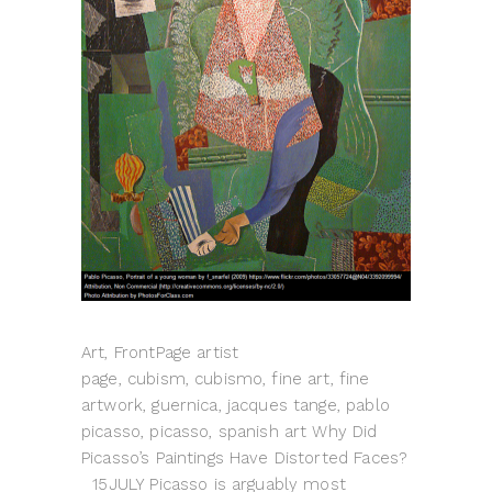
Art, FrontPage artist
page, cubism, cubismo, fine art, fine
artwork, guernica, jacques tange, pablo
picasso, picasso, spanish art Why Did
Picasso’s Paintings Have Distorted Faces?
15JULY Picasso is arguably most