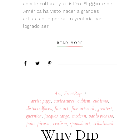
aporte cultural y artístico. El gigante de
América ha visto nacer a grandes
artistas que por su trayectoria han
logrado ser
READ MORE
Art
,
FrontPage
artist page
,
caricatures
,
cubism
,
cubismo
,
distortedfaces
,
fine art
,
fine artwork
,
greatest
,
guernica
,
jacques tange
,
modern
,
pablo picasso
,
pain
,
picasso
,
realism
,
spanish art
,
tribalmask
Why Did