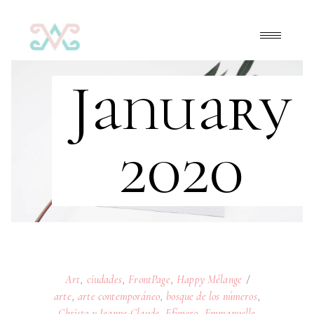
January
2020
Art
,
ciudades
,
FrontPage
,
Happy Mélange
arte
,
arte contemporáneo
,
bosque de los números
,
Christo y Jeanne-Claude
,
Efímero
,
Emmanuelle