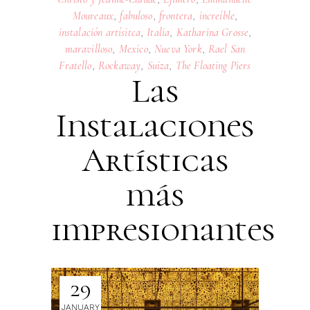
Moureaux
,
fabuloso
,
frontera
,
increíble
,
instalación artísitca
,
Italia
,
Katharina Grosse
,
maravilloso
,
Mexico
,
Nueva York
,
Rael San
Fratello
,
Rockaway
,
Suiza
,
The Floating Piers
Las
Instalaciones
Artísticas
más
impresionantes
29
JANUARY