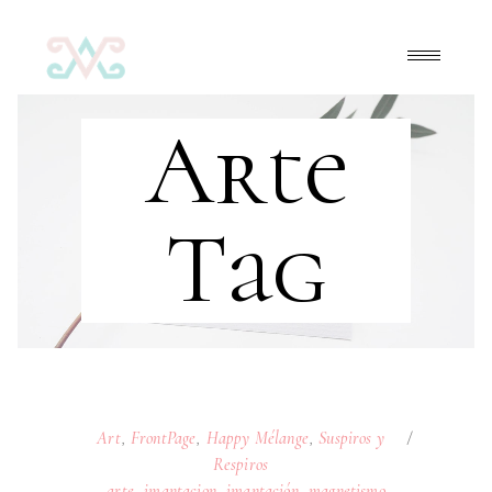
Arte
Tag
Art
,
FrontPage
,
Happy Mélange
,
Suspiros y
Respiros
arte
,
imantacion
,
imantación
,
magnetismo