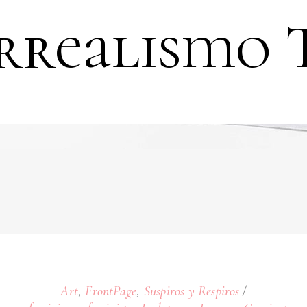
rrealismo 
,
,
Art
FrontPage
Suspiros y Respiros