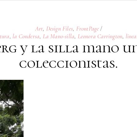
,
,
Art
Design Files
FrontPage
,
,
,
,
ltura
la Condersa
La Mano-silla
Leonora Carrington
linea
rg y la silla mano u
coleccionistas.