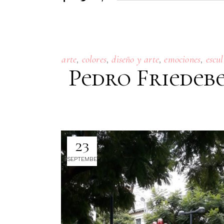
,
,
,
,
arte
colores
diseño y arte
emociones
escu
Pedro Friedebe
23
SEPTEMBER