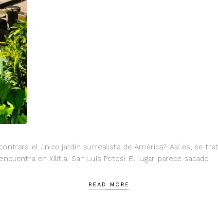
ntrara el único jardín surrealista de América? Así es, se tra
cuentra en Xilitla, San Luis Potosí. El lugar parece sacado
READ MORE