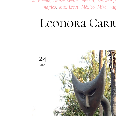
,
,
,
activismo
André Bretón
artista
Edward J
,
,
,
,
mágico
Max Ernst
México
Miró
muj
Leonora Carri
24
MAY