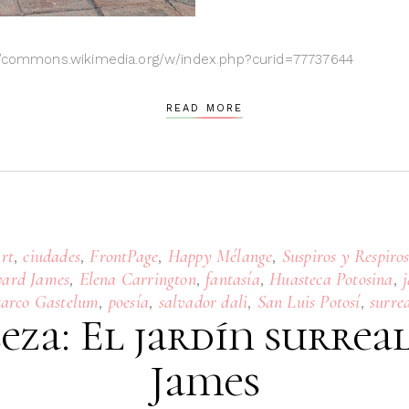
://commons.wikimedia.org/w/index.php?curid=77737644
READ MORE
,
,
,
,
rt
ciudades
FrontPage
Happy Mélange
Suspiros y Respiro
,
,
,
,
ard James
Elena Carrington
fantasía
Huasteca Potosina
,
,
,
,
tarco Gastelum
poesía
salvador dali
San Luis Potosí
surre
eza: El jardín surrea
James