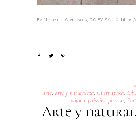
By Mizaelc - Own work, CC BY-SA 4.0, https
A
,
,
,
arte
arte y naturaleza
Cuernavaca
Edw
,
,
,
mágico
paisajes
picasso
Plu
Arte y natural