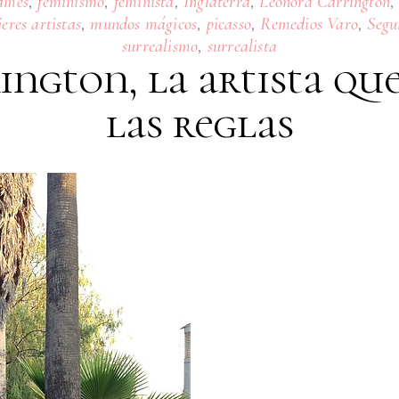
,
,
,
,
ames
feminismo
feminista
Inglaterra
Leonora Carrington
,
,
,
,
eres artistas
mundos mágicos
picasso
Remedios Varo
Segu
,
surrealismo
surrealista
ngton, la artista que
las reglas