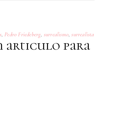
,
,
,
s
Pedro Friedeberg
surrealismo
surrealista
n articulo para