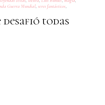
,
,
,
,
,
leyendas celtas
locura
Luis Buñuel
magia
,
,
nda Guerra Mundial
seres fantásticos
 desafió todas