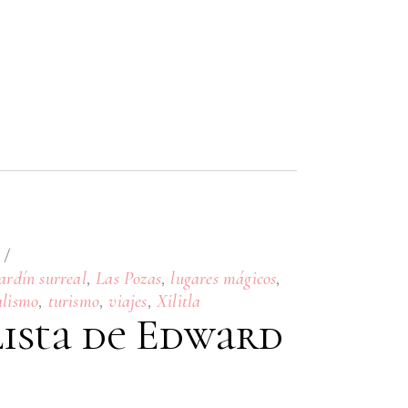
s
,
,
,
jardín surreal
Las Pozas
lugares mágicos
,
,
,
alismo
turismo
viajes
Xilitla
lista de Edward