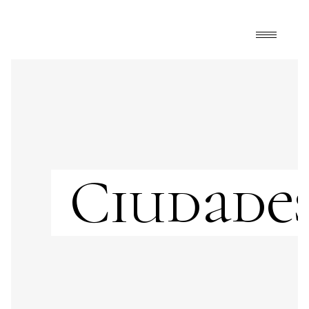
Ciudade
ciudades
,
FrontPage
,
Happy Mélange
astromonía
,
CDMX
,
cielo
,
eclipse
,
luna
,
México
,
sol