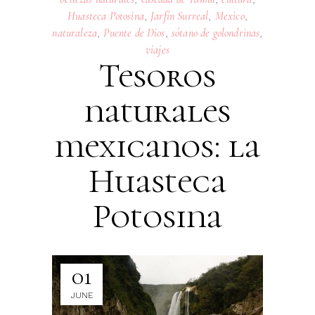
Huasteca Potosina
,
Jarfín Surreal
,
Mexico
,
naturaleza
,
Puente de Dios
,
sótano de golondrinas
,
viajes
Tesoros
naturales
mexicanos: la
Huasteca
Potosina
01
JUNE