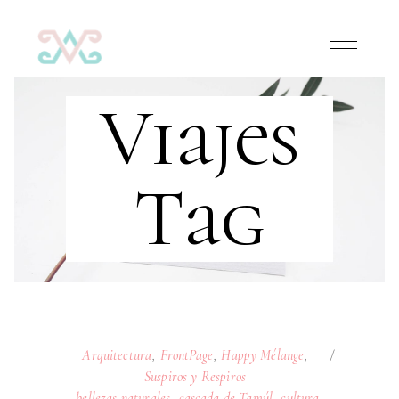
Viajes
Tag
Arquitectura
,
FrontPage
,
Happy Mélange
,
Suspiros y Respiros
bellezas naturales
,
cascada de Tamúl
,
cultura
,