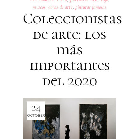
museos
,
obras de arte
,
pinturas famosas
Coleccionistas
de arte: los
más
importantes
del 2020
24
OCTOBER