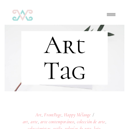
Art
Tag
Art
,
FrontPage
,
Happy Mélange
art
,
arte
,
arte contemporáneo
,
colección de arte
,
coleccionistas
,
estilo
,
galerías de arte
,
lujo
,