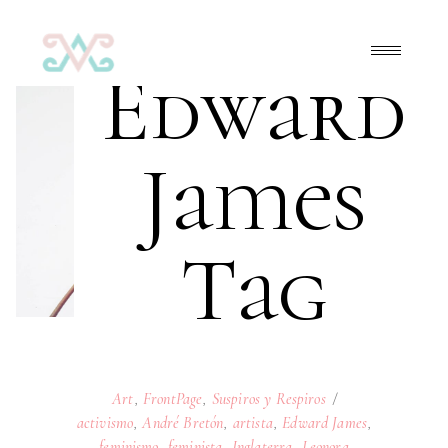
Edward
James
Tag
Art
,
FrontPage
,
Suspiros y Respiros
activismo
,
André Bretón
,
artista
,
Edward James
,
feminismo
,
feminista
,
Inglaterra
,
Leonora