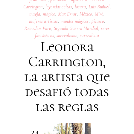
Carrington
,
leyendas celtas
,
locura
,
Luis Buñuel
,
magia
,
mágico
,
Max Ernst
,
México
,
Miró
,
mujeres artistas
,
mundos mágicos
,
picasso
,
Remedios Varo
,
Segunda Guerra Mundial
,
seres
fantásticos
,
surrealismo
,
surrealista
Leonora
Carrington,
la artista que
desafió todas
las reglas
24