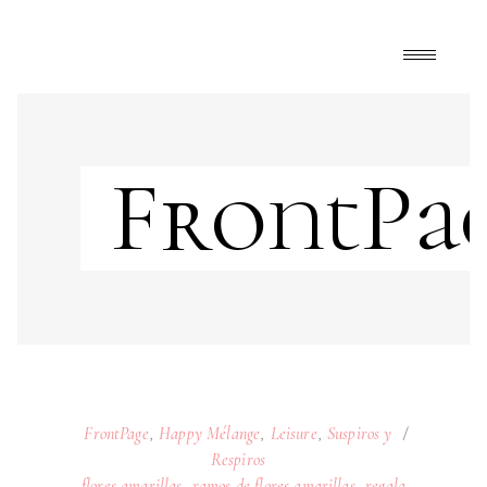
FrontPa
FrontPage
,
Happy Mélange
,
Leisure
,
Suspiros y
Respiros
flores amarillas
,
ramos de flores amarillas
,
regala