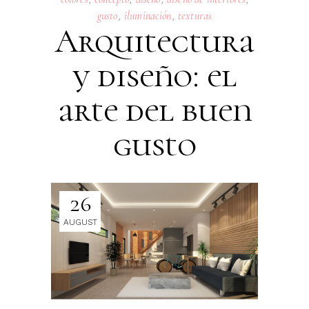
gusto
,
iluminación
,
texturas
Arquitectura
y diseño: el
arte del buen
gusto
26
AUGUST