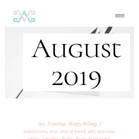
August
2019
Art
,
FrontPage
,
Happy Mélange
arquitectura
,
arte
,
arte en pared
,
arte mexicano
,
colores
,
concepto
,
diseño
,
diseño de interiores
,