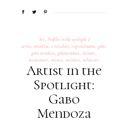
Art
,
Profiles in the spotlight
artist
,
artonline
,
criticalart
,
expressionism
,
gabo
,
gabo mendoza
,
gabomendoza
,
latinart
,
mexicanart
,
oaxaca
,
socialart
,
urban art
Artist in the
Spotlight:
Gabo
Mendoza