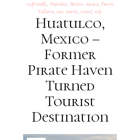
ecofriendly
,
Huatulco
,
Mexico
,
oaxaca
,
Puerto
Vallarta
,
sun
,
tourist
,
travel
,
trip
Huatulco,
Mexico –
Former
Pirate Haven
Turned
Tourist
Destination