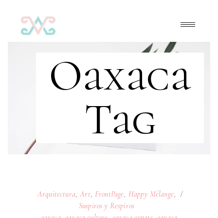
Oaxaca
Tag
Arquitectura
,
Art
,
FrontPage
,
Happy Mélange
,
Suspiros y Respiros
oaxaca
,
oaxaca culture
,
oaxaca expats
,
oaxaca