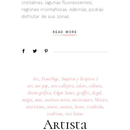
cristalinas, lagunas fluorescentes,
regiones montañosas. Además, podrás
disfrutar de sus zonas
READ MORE
Art
,
FrontPage
,
Suspiros y Respiros
art
,
art pop
,
arte callejero
,
colors
,
cultura
,
diseño gráfico
,
Edgar Saner
,
graffiti
,
ilegal
,
magia
,
mas
,
mexican artist
,
mexicanart
,
Mexico
,
misticismo
,
muros
,
oaxaca
,
Saner
,
tradición
,
tradition
,
vive latino
Artista