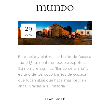
mundo
29
JUNE
Este bello y pintoresco barrio de Oaxaca
fue originalmente un pueblo zapoteca.
Su nombre significa “Banco de arena” y
es uno de los poco barrios de Oaxaca
que lucen igual que hace más de cien
años. Gracias a su historia
READ MORE