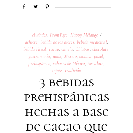
ciudades
,
FrontPage
,
Happy Mélange
achiote
,
bebida de los dioses
,
bebida medicinal
,
bebida ritual
,
cacao
,
canela
,
Chiapas
,
chocolate
,
gastronomía
,
maíz
,
Mexico
,
oaxaca
,
pozol
,
prehispánico
,
sabores de México
,
tascalate
,
tejate
,
tradición
3 bebidas
prehispánicas
hechas a base
de cacao que