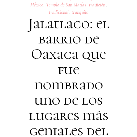
México
,
Templo de San Matías
,
tradición
,
tradicional
,
tranquilo
Jalatlaco: el
barrio de
Oaxaca que
fue
nombrado
uno de los
lugares más
geniales del