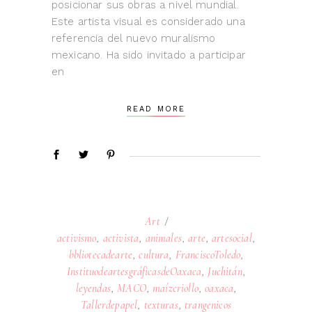
posicionar sus obras a nivel mundial.
Este artista visual es considerado una
referencia del nuevo muralismo
mexicano. Ha sido invitado a participar
en
READ MORE
Art
activismo
,
activista
,
animales
,
arte
,
artesocial
,
bbliotecadearte
,
cultura
,
FranciscoToledo
,
InstituodeartesgráficasdeOaxaca
,
Juchitán
,
leyendas
,
MACO
,
maízcriollo
,
oaxaca
,
Tallerdepapel
,
texturas
,
trangenicos