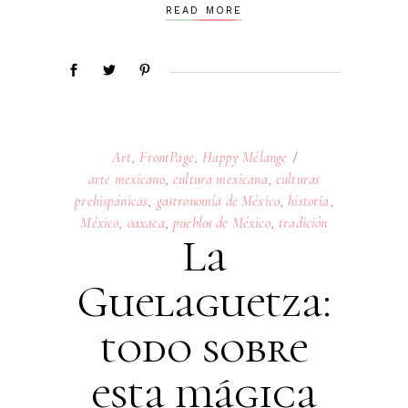
READ MORE
Art
,
FrontPage
,
Happy Mélange
arte mexicano
,
cultura mexicana
,
culturas
prehispánicas
,
gastronomía de México
,
historia
,
México
,
oaxaca
,
pueblos de México
,
tradición
La
Guelaguetza:
todo sobre
esta mágica