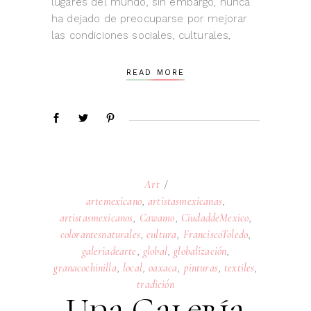
lugares del mundo, sin embargo, nunca
ha dejado de preocuparse por mejorar
las condiciones sociales, culturales,
READ MORE
Art
artemexicano
,
artistasmexicanas
,
artistasmexicanos
,
Cawamo
,
CiudaddeMexico
,
colorantesnaturales
,
cultura
,
FranciscoToledo
,
galeriadearte
,
global
,
globalización
,
granacochinilla
,
local
,
oaxaca
,
pinturas
,
textiles
,
tradición
Una Galería