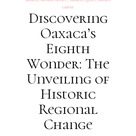
tourist
Discovering
Oaxaca’s
Eighth
Wonder: The
Unveiling of
Historic
Regional
Change