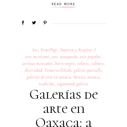
READ MORE
Art
,
FrontPage
,
Suspiros y Respiros
arte mexicano
,
arte oaxaqueño
,
arte popular
,
artistas mexcanos
,
barro negro
,
colores
,
cultura
,
diversidad
,
FranciscoToledo
,
galería quetzalli
,
galerias de arte en oaxaca
,
Mexico
,
oaxaca
,
tradición
,
vagamundo galería
Galerías de
arte en
Oaxaca: a