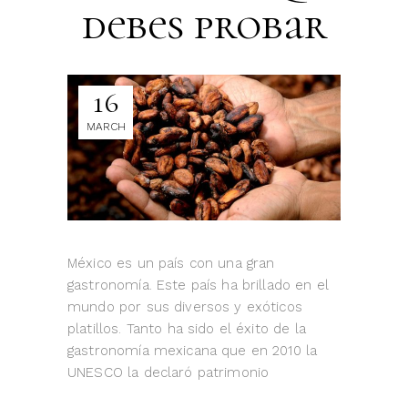
debes probar
16
MARCH
México es un país con una gran
gastronomía. Este país ha brillado en el
mundo por sus diversos y exóticos
platillos. Tanto ha sido el éxito de la
gastronomía mexicana que en 2010 la
UNESCO la declaró patrimonio