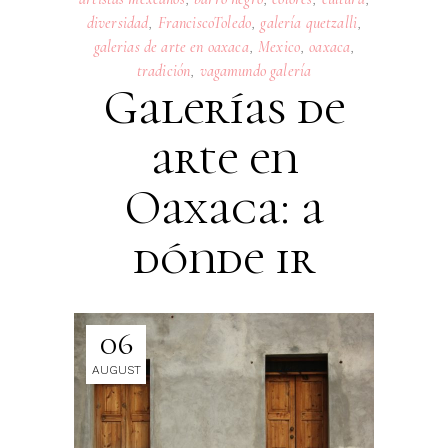
diversidad
,
FranciscoToledo
,
galería quetzalli
,
galerias de arte en oaxaca
,
Mexico
,
oaxaca
,
tradición
,
vagamundo galería
Galerías de
arte en
Oaxaca: a
dónde ir
06
AUGUST