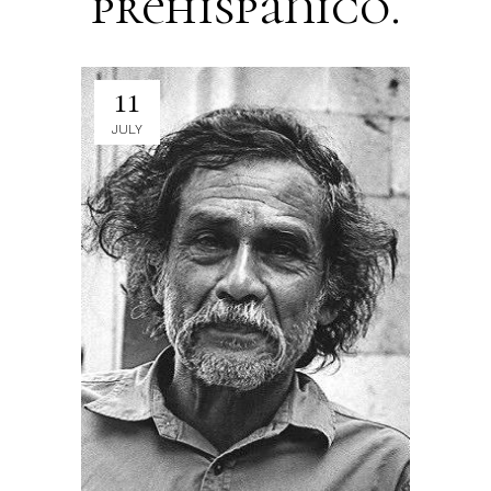
prehispanico.
11
JULY