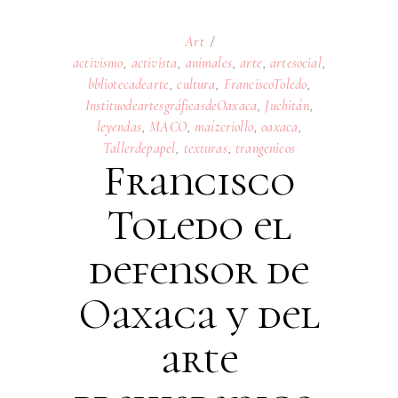
Art
activismo
,
activista
,
animales
,
arte
,
artesocial
,
bbliotecadearte
,
cultura
,
FranciscoToledo
,
InstituodeartesgráficasdeOaxaca
,
Juchitán
,
leyendas
,
MACO
,
maízcriollo
,
oaxaca
,
Tallerdepapel
,
texturas
,
trangenicos
Francisco
Toledo el
defensor de
Oaxaca y del
arte