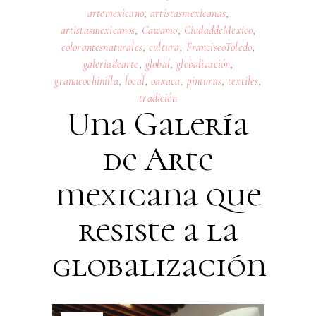
artemexicano
,
artistasmexicanas
,
artistasmexicanos
,
Cawamo
,
CiudaddeMexico
,
colorantesnaturales
,
cultura
,
FranciscoToledo
,
galeriadearte
,
global
,
globalización
,
granacochinilla
,
local
,
oaxaca
,
pinturas
,
textiles
,
tradición
Una Galería
de Arte
mexicana que
resiste a la
globalización