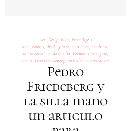
lineas
,
Pedro Friedeberg
,
surrealismo
,
surrealista
Pedro
Friedeberg y
la silla mano
un articulo
para
coleccionistas.
23
SEPTEMBER