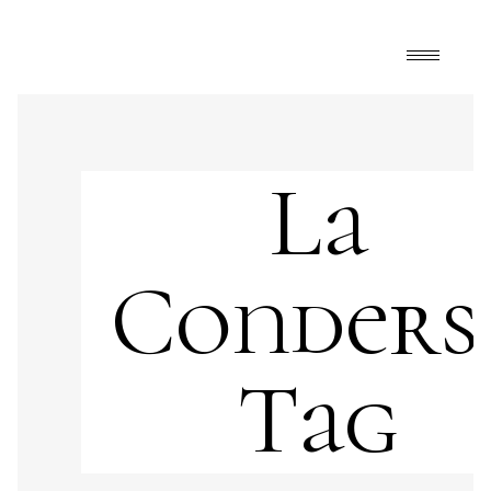
La
Conders
Tag
Art
,
Design Files
,
FrontPage
arte
,
colores
,
diseño y arte
,
emociones
,
escultura
,
la Condersa
,
La Mano-silla
,
Leonora Carrington
,