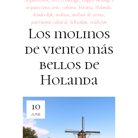
arquitectura
,
arte
,
cultura
,
historia
,
Holanda
,
Kinderdijk
,
molinos
,
molinos de viento
,
patrimonio cultural
,
Schiedam
,
tradición
Los molinos
de viento más
bellos de
Holanda
10
JUNE