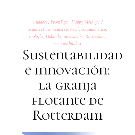
ciudades
,
FrontPage
,
Happy Mélange
arquitectura
,
comercio local
,
consumo ético
,
ecología
,
Holanda
,
innovación
,
Rotterdam
,
sustentabilidad
Sustentabilidad
e innovación:
la granja
flotante de
Rotterdam