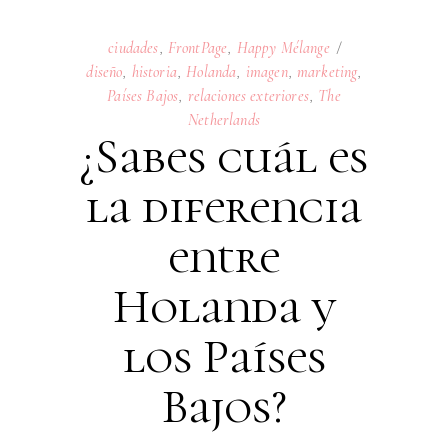
ciudades
,
FrontPage
,
Happy Mélange
diseño
,
historia
,
Holanda
,
imagen
,
marketing
,
Países Bajos
,
relaciones exteriores
,
The
Netherlands
¿Sabes cuál es
la diferencia
entre
Holanda y
los Países
Bajos?