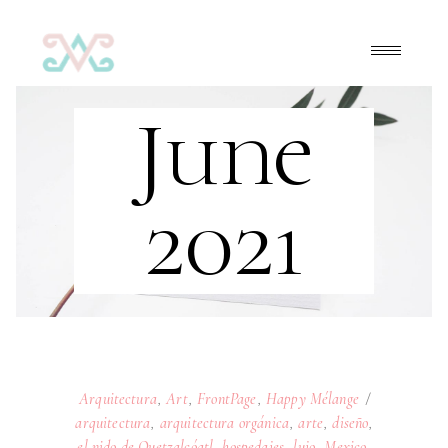
June
2021
Arquitectura
,
Art
,
FrontPage
,
Happy Mélange
arquitectura
,
arquitectura orgánica
,
arte
,
diseño
,
el nido de Quetzalcóatl
,
hospedajes
,
lujo
,
Mexico
,