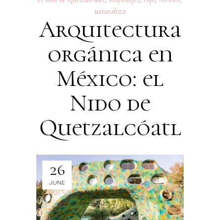
naturaleza
Arquitectura
orgánica en
México: el
Nido de
Quetzalcóatl
26
JUNE