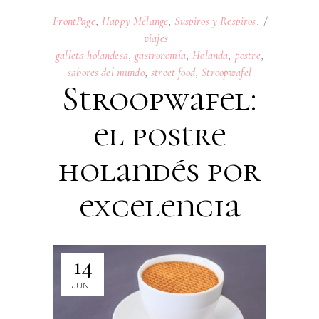
FrontPage
,
Happy Mélange
,
Suspiros y Respiros
,
viajes
galleta holandesa
,
gastronomía
,
Holanda
,
postre
,
sabores del mundo
,
street food
,
Stroopwafel
Stroopwafel:
el postre
holandés por
excelencia
14
JUNE