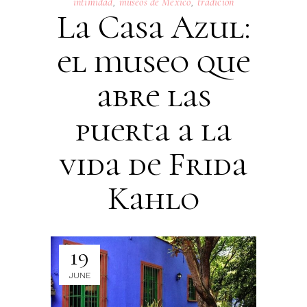
intimidad
,
museos de México
,
tradición
La Casa Azul:
el museo que
abre las
puerta a la
vida de Frida
Kahlo
19
JUNE