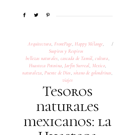
Arquitectura
,
FrontPage
,
Happy Mélange
,
Suspiros y Respiros
bellezas naturales
,
cascada de Tamúl
,
cultura
,
Huasteca Potosina
,
Jarfín Surreal
,
Mexico
,
naturaleza
,
Puente de Dios
,
sótano de golondrinas
,
viajes
Tesoros
naturales
mexicanos: la