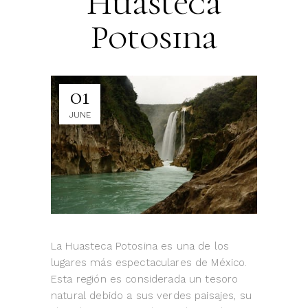
Huasteca
Potosina
01
JUNE
La Huasteca Potosina es una de los
lugares más espectaculares de México.
Esta región es considerada un tesoro
natural debido a sus verdes paisajes, su