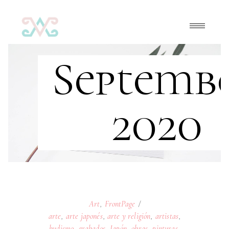
Septemb
2020
Art
,
FrontPage
arte
,
arte japonés
,
arte y religión
,
artistas
,
budismo
,
grabados
,
Japón
,
obras
,
pinturas
,