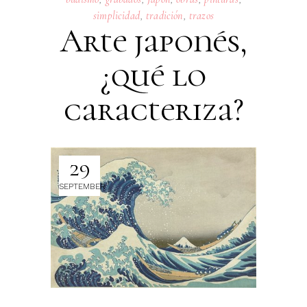
simplicidad
,
tradición
,
trazos
Arte japonés,
¿qué lo
caracteriza?
29
SEPTEMBER