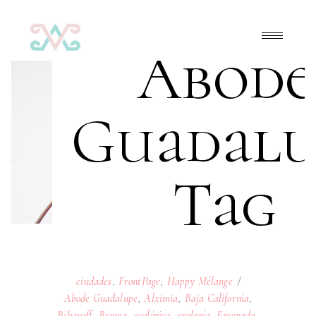
Abode
Guadalu
Tag
ciudades
,
FrontPage
,
Happy Mélange
Abode Guadalupe
,
Alximia
,
Baja California
,
Bibayoff
,
Bruma
,
ecológico
,
enología
,
Ensenada
,