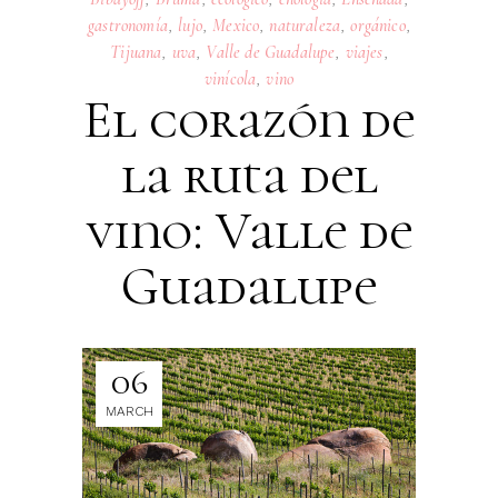
gastronomía
,
lujo
,
Mexico
,
naturaleza
,
orgánico
,
Tijuana
,
uva
,
Valle de Guadalupe
,
viajes
,
vinícola
,
vino
El corazón de
la ruta del
vino: Valle de
Guadalupe
06
MARCH