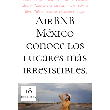
Mexico
,
Nido de Quetzatcóatl
,
playa
,
tiempo
libre
,
Tulum
,
turismo
,
vacaciones
,
viajes
AirBNB
México
conoce los
lugares más
irresistibles.
18
FEBRUARY