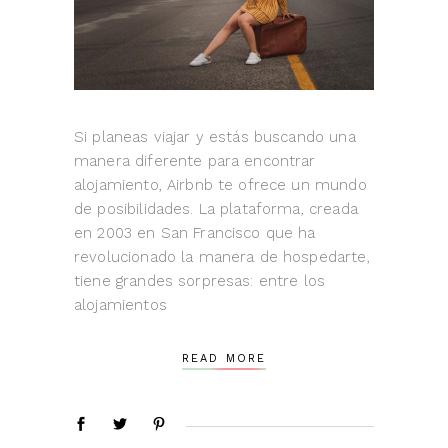
Si planeas viajar y estás buscando una
manera diferente para encontrar
alojamiento, Airbnb te ofrece un mundo
de posibilidades. La plataforma, creada
en 2003 en San Francisco que ha
revolucionado la manera de hospedarte,
tiene grandes sorpresas: entre los
alojamientos
READ MORE