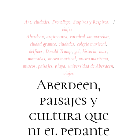
Art
,
ciudades
,
FrontPage
,
Suspiros y Respiros
,
viajes
Aberdeen
,
arqitectura
,
catedral san marchar
,
ciudad granito
,
ciudades
,
colegio mariscal
,
delfines
,
Donald Trump
,
gol
,
historia
,
mar
,
montañas
,
museo mariscal
,
museo maritimo
,
museos
,
paisajes
,
playa
,
universidad de Aberdeen
,
viajes
Aberdeen,
paisajes y
cultura que
ni el pedante