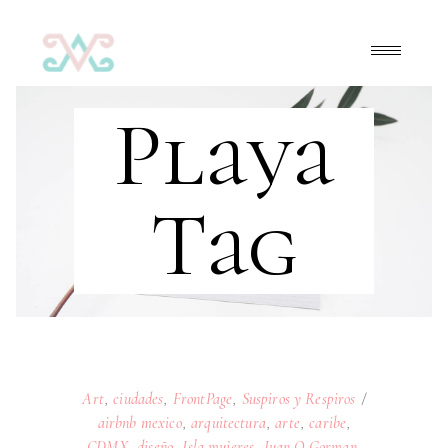
Playa
Tag
Art
,
ciudades
,
FrontPage
,
Suspiros y Respiros
airbnb mexico
,
arquitectura
,
arte
,
caribe
,
CDMX
,
diseño
,
Isla mujeres
,
Juan O Gorman
,