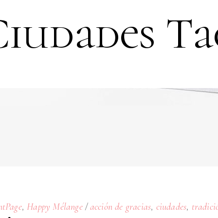
Ciudades Ta
,
,
,
ntPage
Happy Mélange
acción de gracias
ciudades
tradici