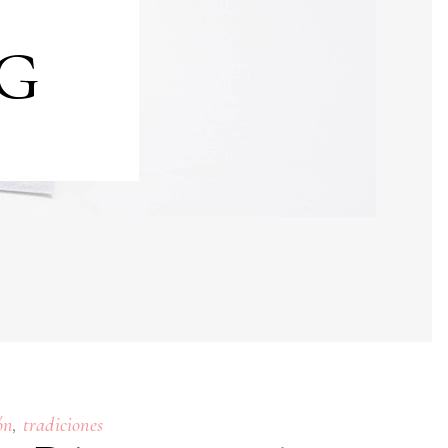
g
,
ón
tradiciones