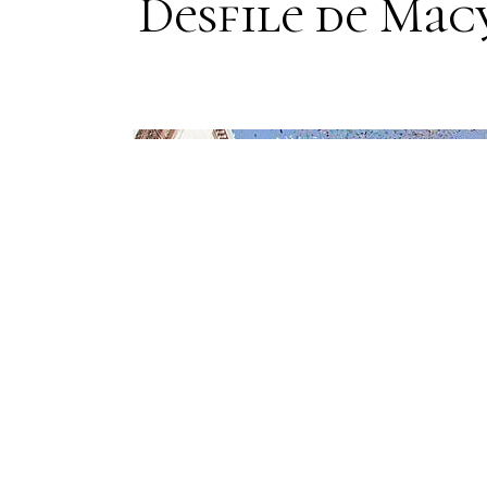
Desfile de Macy
15
APRIL