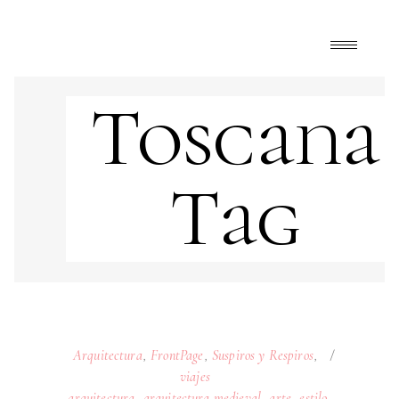
Toscana
Tag
Arquitectura
,
FrontPage
,
Suspiros y Respiros
,
viajes
arquitectura
,
arquitectura medieval
,
arte
,
estilo
,