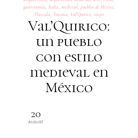
gastronomía
,
Italia
,
medieval
,
pueblos de México
,
Tlaxcala
,
Toscana
,
Val'Quirico
,
viajes
Val’Quirico:
un pueblo
con estilo
medieval en
México
20
AUGUST