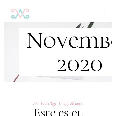
Novemb
2020
Art
,
FrontPage
,
Happy Mélange
Este es el