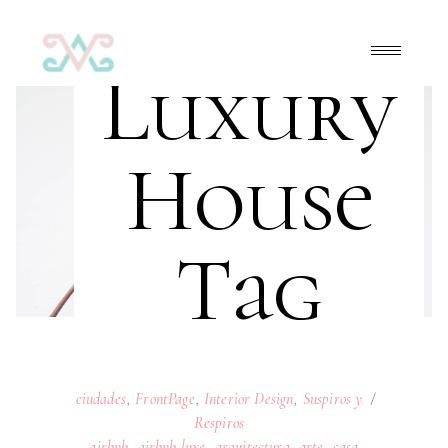
Luxury
House
Tag
ciudades
,
FrontPage
,
Interior Design
,
Suspiros y
Respiros
airbnb
,
airbnb luxe
,
arquitectura
,
arte
,
casa