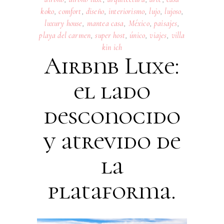
koko
,
comfort
,
diseño
,
interiorismo
,
lujo
,
lujoso
,
luxury house
,
mantea casa
,
México
,
paisajes
,
playa del carmen
,
super host
,
único
,
viajes
,
villa
kin ich
Airbnb Luxe:
el lado
desconocido
y atrevido de
la
plataforma.