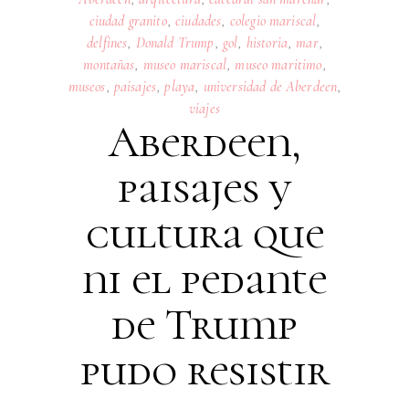
ciudad granito
,
ciudades
,
colegio mariscal
,
delfines
,
Donald Trump
,
gol
,
historia
,
mar
,
montañas
,
museo mariscal
,
museo maritimo
,
museos
,
paisajes
,
playa
,
universidad de Aberdeen
,
viajes
Aberdeen,
paisajes y
cultura que
ni el pedante
de Trump
pudo resistir