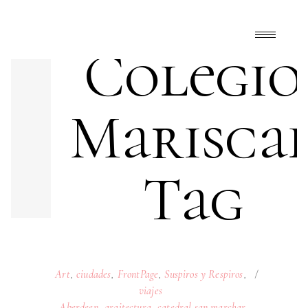
Colegio
Marisca
Tag
Art
,
ciudades
,
FrontPage
,
Suspiros y Respiros
,
viajes
Aberdeen
,
arqitectura
,
catedral san marchar
,