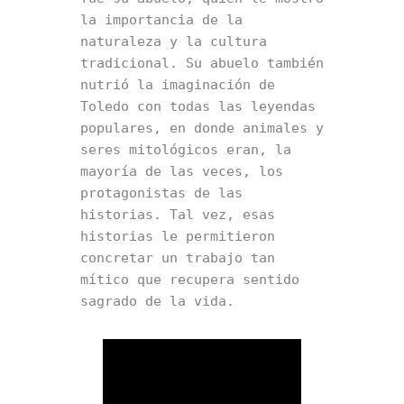
la importancia de la 
naturaleza y la cultura 
tradicional. Su abuelo también 
nutrió la imaginación de 
Toledo con todas las leyendas 
populares, en donde animales y 
seres mitológicos eran, la 
mayoría de las veces, los 
protagonistas de las 
historias. Tal vez, esas 
historias le permitieron 
concretar un trabajo tan 
mítico que recupera sentido 
sagrado de la vida.