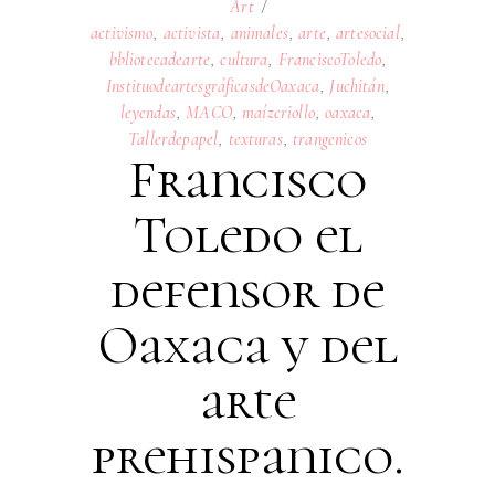
Art
activismo
,
activista
,
animales
,
arte
,
artesocial
,
bbliotecadearte
,
cultura
,
FranciscoToledo
,
InstituodeartesgráficasdeOaxaca
,
Juchitán
,
leyendas
,
MACO
,
maízcriollo
,
oaxaca
,
Tallerdepapel
,
texturas
,
trangenicos
Francisco
Toledo el
defensor de
Oaxaca y del
arte
prehispanico.