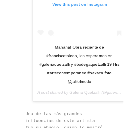
View this post on Instagram
Mañana! Obra reciente de
#franciscotoledo, los esperamos en
#galeriaquetzalli y #bodegaquetzalli 19 Hrs
#artecontemporaneo #oaxaca foto
@jalilolmedo
A post shared by
Galeria Quetzalli
(@galeria_quetzalli) on
Una de las más grandes 
influencias de este artista 
fue su abuelo, quien le mostró 