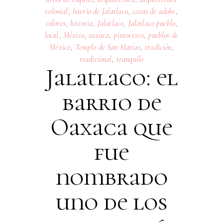
colonial
,
barrio de Jalatlaco
,
casas de adobe
,
colores
,
historia
,
Jalatlaco
,
Jalatlaco pueblo
,
local
,
México
,
oaxaca
,
pintoresco
,
pueblos de
México
,
Templo de San Matías
,
tradición
,
tradicional
,
tranquilo
Jalatlaco: el
barrio de
Oaxaca que
fue
nombrado
uno de los