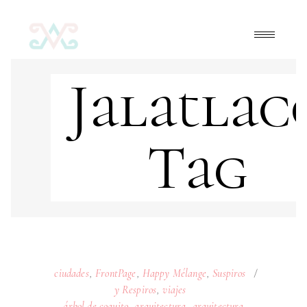
Jalatlac
Tag
ciudades
,
FrontPage
,
Happy Mélange
,
Suspiros
y Respiros
,
viajes
árbol de coquito
,
arquitectura
,
arquitectura