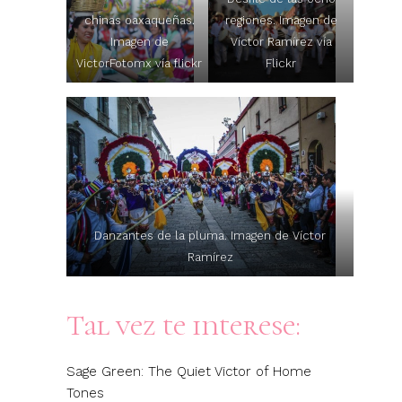
chinas oaxaqueñas.
regiones. Imagen de
Imagen de
Víctor Ramírez vía
VictorFotomx vía flickr
Flickr
Danzantes de la pluma. Imagen de Víctor
Ramírez
Tal vez te interese:
Sage Green: The Quiet Victor of Home
Tones