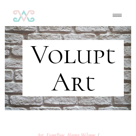
Volupt
Art
Art
,
FrontPage
,
Happy Mélange