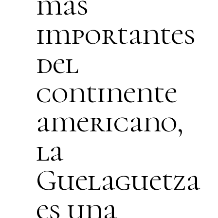
más
importantes
del
continente
americano,
la
Guelaguetza
es una