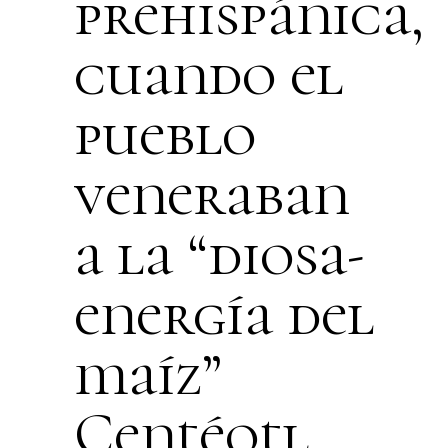
prehispánica,
cuando el
pueblo
veneraban
a la “diosa-
energía del
maíz”
Centéotl.