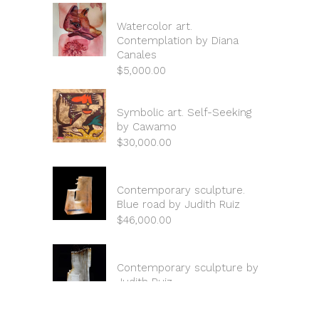
Watercolor art.
Contemplation by Diana
Canales
$
5,000.00
Symbolic art. Self-Seeking
by Cawamo
$
30,000.00
Contemporary sculpture.
Blue road by Judith Ruiz
$
46,000.00
Contemporary sculpture by
Judith Ruiz
$
53,600.00