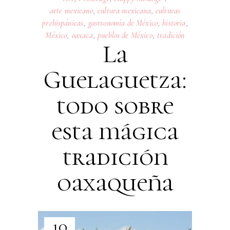
arte mexicano
,
cultura mexicana
,
culturas
prehispánicas
,
gastronomía de México
,
historia
,
México
,
oaxaca
,
pueblos de México
,
tradición
La
Guelaguetza:
todo sobre
esta mágica
tradición
oaxaqueña
10