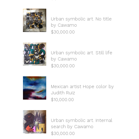
Urban symbolic art. No title
by Cawamo
$
30,000.00
Urban symbolic art. Still life
by Cawamo
$
30,000.00
Mexican artist Hope color by
Judith Ruiz
$
10,000.00
Urban symbolic art. Internal
search by Cawamo
$
30,000.00