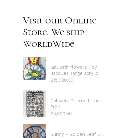
Visit our Online
Store, We ship
WorldWide
Girl with flowers II by
Jacques Tange acrylic
$
15,000.00
Calavera Theme Linocut
Print
$
5,600.00
Bunny - Golden Leaf Oil