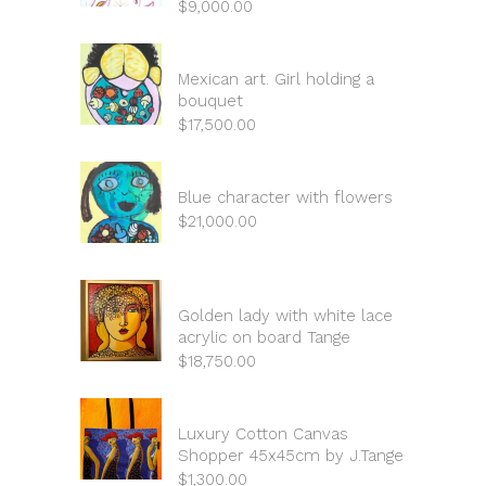
$
9,000.00
Mexican art. Girl holding a
bouquet
$
17,500.00
Blue character with flowers
$
21,000.00
Golden lady with white lace
acrylic on board Tange
$
18,750.00
Luxury Cotton Canvas
Shopper 45x45cm by J.Tange
$
1,300.00