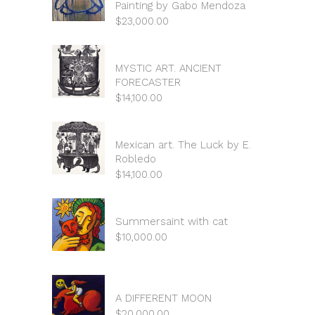
Painting by Gabo Mendoza
$
23,000.00
MYSTIC ART. ANCIENT
FORECASTER
$
14,100.00
Mexican art. The Luck by E.
Robledo
$
14,100.00
Summersaint with cat
$
10,000.00
A DIFFERENT MOON
$
20,000.00