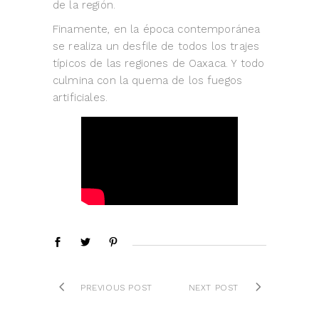
de la región.
Finamente, en la época contemporánea
se realiza un desfile de todos los trajes
típicos de las regiones de Oaxaca. Y todo
culmina con la quema de los fuegos
artificiales.
PREVIOUS POST
NEXT POST