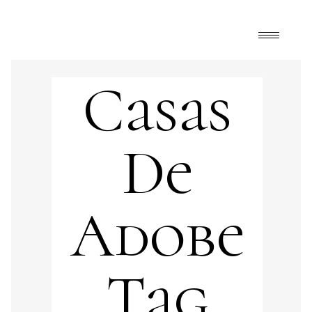
Casas
De
Adobe
Tag
ciudades
,
FrontPage
,
Happy Mélange
,
Suspiros
y Respiros
,
viajes
árbol de coquito
,
arquitectura
,
arquitectura