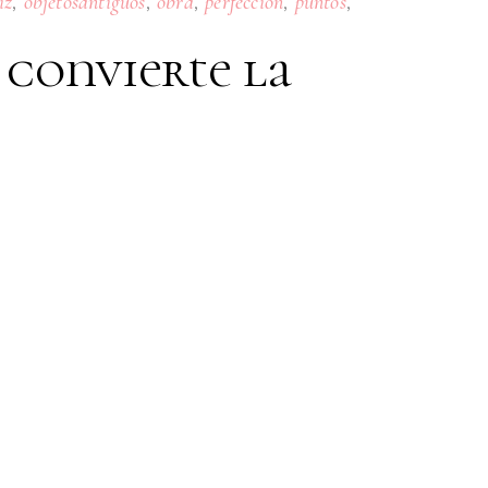
,
,
,
,
,
iz
objetosantiguos
obra
perfección
puntos
 convierte la