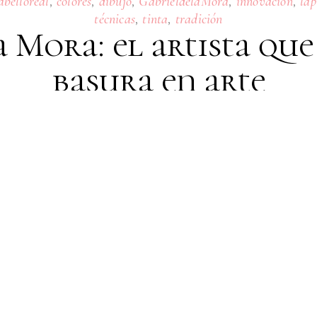
,
,
,
,
,
abelloreal
colores
dibujo
GabrieldelaMora
innovación
láp
,
,
técnicas
tinta
tradición
a Mora: el artista que
basura en arte