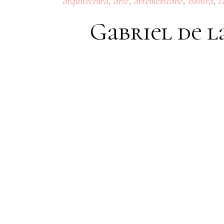
,
,
,
,
arquitectura
arte
artemexicano
basura
c
Gabriel de l
06
JULY