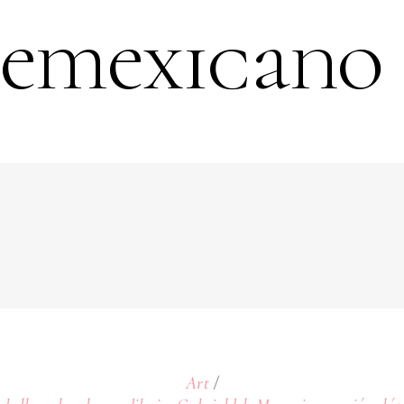
emexicano
Art