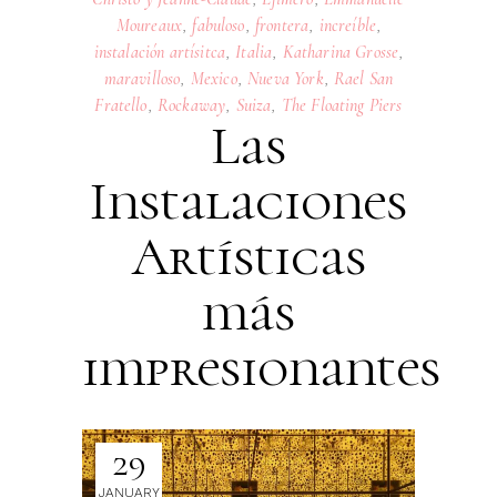
Moureaux
,
fabuloso
,
frontera
,
increíble
,
instalación artísitca
,
Italia
,
Katharina Grosse
,
maravilloso
,
Mexico
,
Nueva York
,
Rael San
Fratello
,
Rockaway
,
Suiza
,
The Floating Piers
Las
Instalaciones
Artísticas
más
impresionantes
29
JANUARY