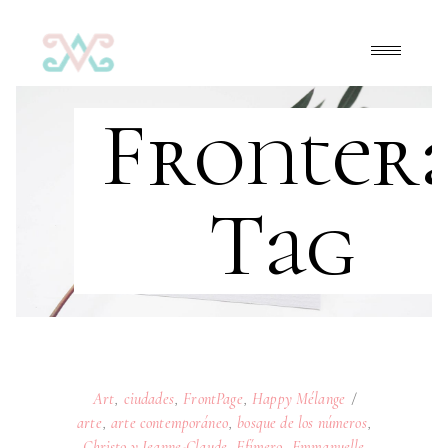
Fronter
Tag
Art
,
ciudades
,
FrontPage
,
Happy Mélange
arte
,
arte contemporáneo
,
bosque de los números
,
Christo y Jeanne-Claude
,
Efímero
,
Emmanuelle