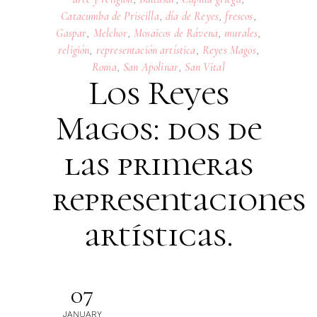
Catacumba de Priscilla
,
día de Reyes
,
frescos
,
Gaspar
,
Melchor
,
Mosaicos de Rávena
,
murales
,
religión
,
representación artística
,
Reyes Magos
,
Roma
,
San Apolinar
,
San Vital
Los Reyes
Magos: dos de
las primeras
representaciones
artísticas.
07
JANUARY