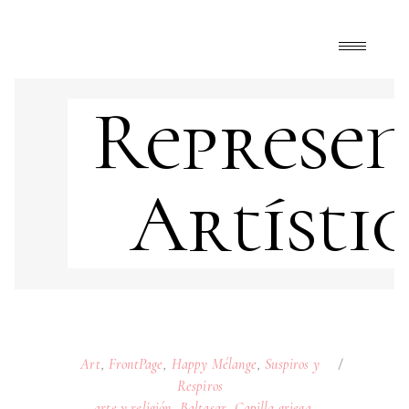
Represen
Artísti
Art
,
FrontPage
,
Happy Mélange
,
Suspiros y
Respiros
arte y religión
,
Baltasar
,
Capilla griega
,