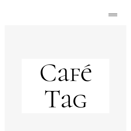
Café
Tag
FrontPage
,
Happy Mélange
adelitas
,
bebidas tradicionales
,
café
,
café de olla
,
café orgánico
,
Café Tacuba
,
canela
,
Chiapas
,