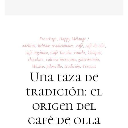
chocolate
,
cultura mexicana
,
gastronomía
,
México
,
piloncillo
,
tradición
,
Veracuz
Una taza de
tradición: el
origen del
café de olla
07
MAY