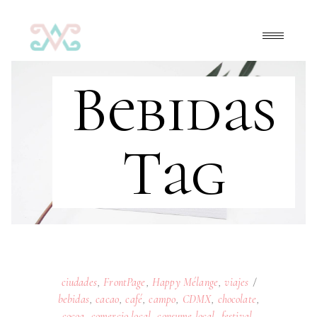
Bebidas
Tag
ciudades
,
FrontPage
,
Happy Mélange
,
viajes
bebidas
,
cacao
,
café
,
campo
,
CDMX
,
chocolate
,
cocoa
,
comercio local
,
consume local
,
festival
,