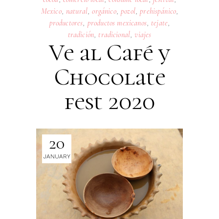
Mexico
,
natural
,
orgánico
,
pozol
,
prehispánico
,
productores
,
productos mexicanos
,
tejate
,
tradición
,
tradicional
,
viajes
Ve al Café y
Chocolate
fest 2020
20
JANUARY