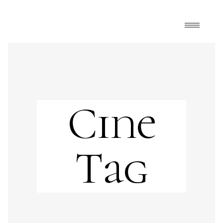
Cine
Tag
Art
,
FrontPage
,
Happy Mélange
cine
,
cine de arte
,
cine sonoro
,
historia
,
historia
del cine