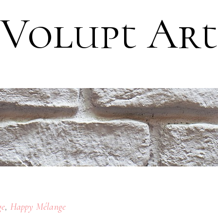
Volupt Art
,
ge
Happy Mélange