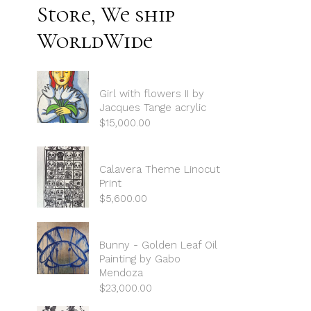
Store, We ship
WorldWide
Girl with flowers II by
Jacques Tange acrylic
$
15,000.00
Calavera Theme Linocut
Print
$
5,600.00
Bunny - Golden Leaf Oil
Painting by Gabo
Mendoza
$
23,000.00