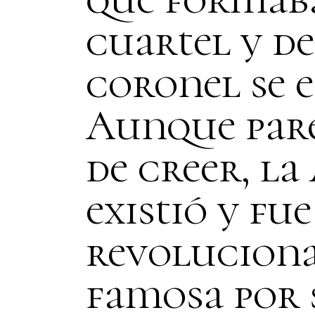
cuartel y d
coronel se 
Aunque pare
de creer, la
existió y fu
revolucion
famosa por s