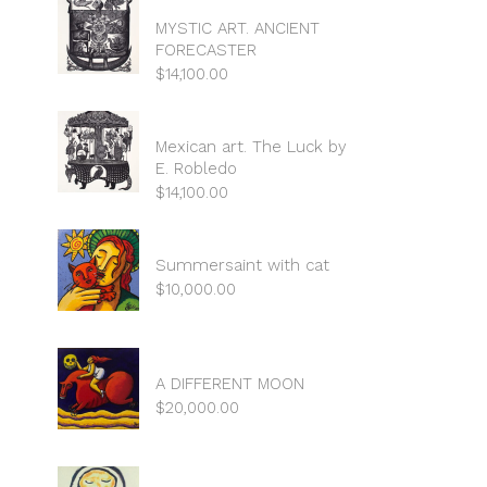
MYSTIC ART. ANCIENT
FORECASTER
$
14,100.00
Mexican art. The Luck by
E. Robledo
$
14,100.00
Summersaint with cat
$
10,000.00
A DIFFERENT MOON
$
20,000.00