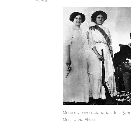
habla.
Mujeres revolucionarias. Imagde
Murillo vía Flickr