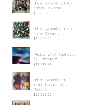
Urban symbolic art. No
title by Cawamo
$
30,000.00
Urban symbolic art. Still
life by Cawamo
$
30,000.00
Mexican artist Hope color
by Judith Ruiz
$
10,000.00
Urban symbolic art.
Internal search by
Cawamo
$
30,000.00