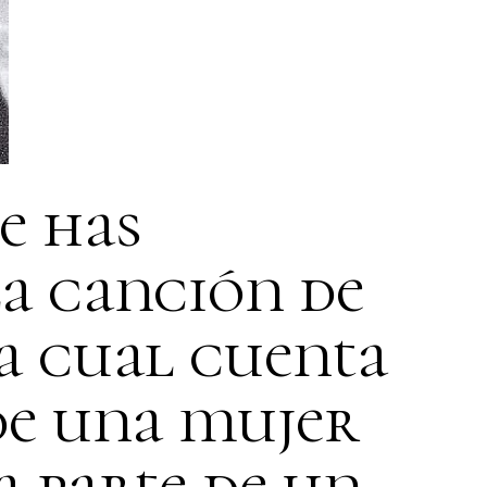
e has
a canción de
La cual cuenta
 de una mujer
 parte de un