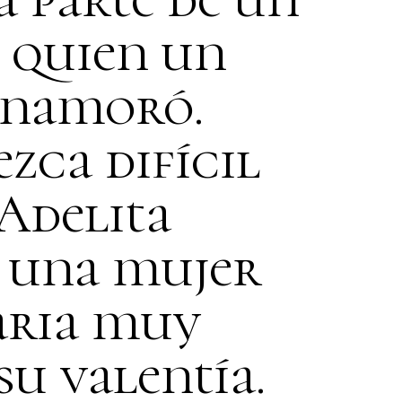
e quien un
enamoró.
zca difícil
 Adelita
e una mujer
aria muy
u valentía.