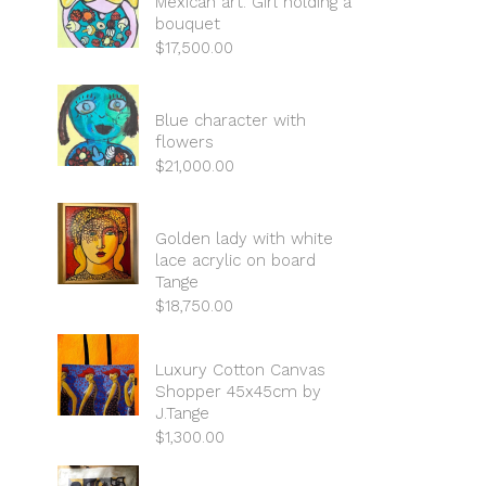
Mexican art. Girl holding a
bouquet
$
17,500.00
Blue character with
flowers
$
21,000.00
Golden lady with white
lace acrylic on board
Tange
$
18,750.00
Luxury Cotton Canvas
Shopper 45x45cm by
J.Tange
$
1,300.00