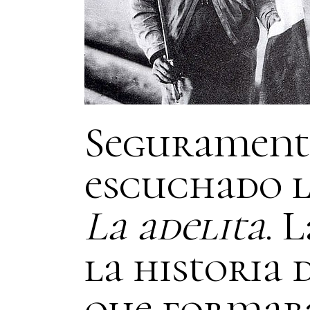
Segurament
escuchado l
La adelita
. 
la historia
que formaba