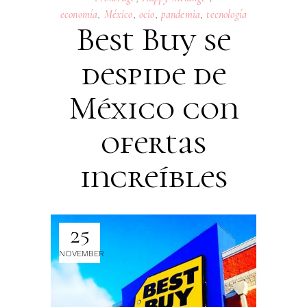
economía
,
México
,
ocio
,
pandemia
,
tecnología
Best Buy se
despide de
México con
ofertas
increíbles
25
NOVEMBER