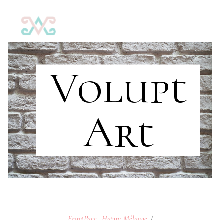
Volupt
Art
FrontPage
,
Happy Mélange