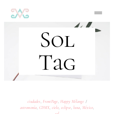
Sol
Tag
ciudades
,
FrontPage
,
Happy Mélange
astromonía
,
CDMX
,
cielo
,
eclipse
,
luna
,
México
,
sol