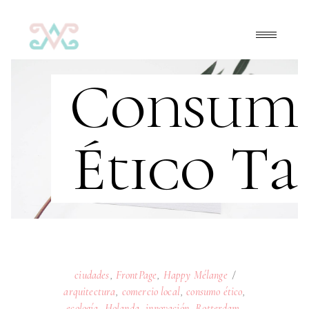
Consum
Ético Ta
ciudades
,
FrontPage
,
Happy Mélange
arquitectura
,
comercio local
,
consumo ético
,
ecología
,
Holanda
,
innovación
,
Rotterdam
,