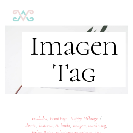
Imagen
Tag
ciudades
,
FrontPage
,
Happy Mélange
diseño
,
historia
,
Holanda
,
imagen
,
marketing
,
Países Bajos
,
relaciones exteriores
,
The