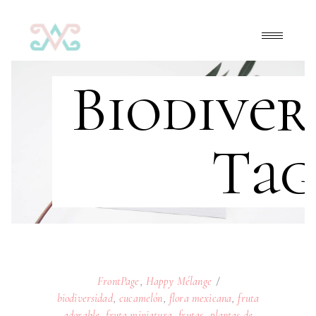
Biodiver
Tag
FrontPage
,
Happy Mélange
biodiversidad
,
cucamelón
,
flora mexicana
,
fruta
adorable
,
fruta miniatura
,
frutas
,
plantas de