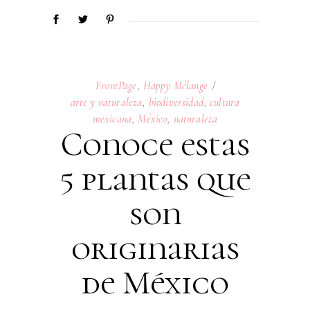
FrontPage
,
Happy Mélange
arte y naturaleza
,
biodiversidad
,
cultura
mexicana
,
México
,
naturaleza
Conoce estas
5 plantas que
son
originarias
de México