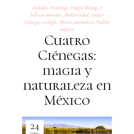
ciudades
,
FrontPage
,
Happy Mélange
bellezas naturales
,
biodiversidad
,
Cuatro
Ciénegas
,
ecología
,
Mexico
,
naturaleza
,
Pueblos
mágicos
Cuatro
Ciénegas:
magia y
naturaleza en
México
24
APRIL