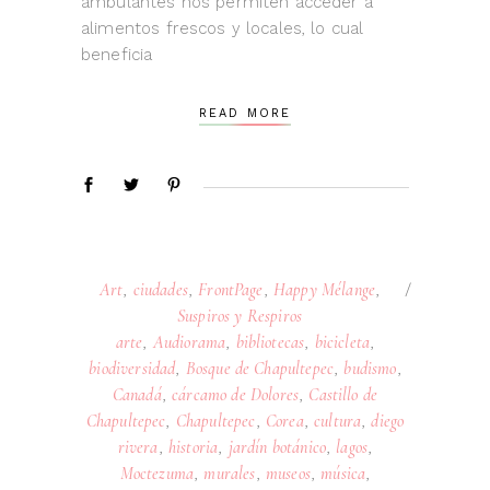
ambulantes nos permiten acceder a
alimentos frescos y locales, lo cual
beneficia
READ MORE
Art
,
ciudades
,
FrontPage
,
Happy Mélange
,
Suspiros y Respiros
arte
,
Audiorama
,
bibliotecas
,
bicicleta
,
biodiversidad
,
Bosque de Chapultepec
,
budismo
,
Canadá
,
cárcamo de Dolores
,
Castillo de
Chapultepec
,
Chapultepec
,
Corea
,
cultura
,
diego
rivera
,
historia
,
jardín botánico
,
lagos
,
Moctezuma
,
murales
,
museos
,
música
,