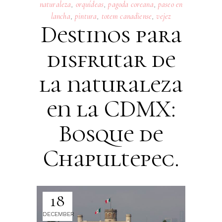
naturaleza
,
orquídeas
,
pagoda coreana
,
paseo en
lancha
,
pintura
,
totem canadiense
,
vejez
Destinos para
disfrutar de
la naturaleza
en la CDMX:
Bosque de
Chapultepec.
18
DECEMBER