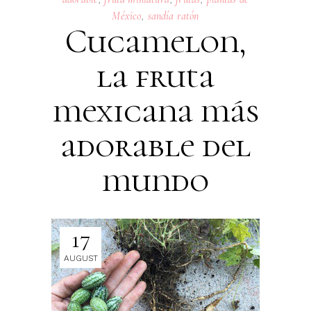
México
,
sandía ratón
Cucamelon,
la fruta
mexicana más
adorable del
mundo
17
AUGUST