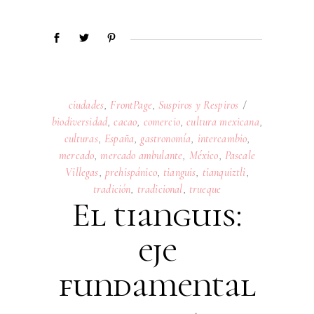
ciudades
,
FrontPage
,
Suspiros y Respiros
biodiversidad
,
cacao
,
comercio
,
cultura mexicana
,
culturas
,
España
,
gastronomía
,
intercambio
,
mercado
,
mercado ambulante
,
México
,
Pascale
Villegas
,
prehispánico
,
tianguis
,
tianquiztli
,
tradición
,
tradicional
,
trueque
El tianguis:
eje
fundamental