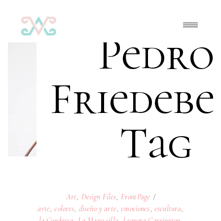
Pedro
Friedebe
Tag
Art
,
Design Files
,
FrontPage
arte
,
colores
,
diseño y arte
,
emociones
,
escultura
,
la Condersa
,
La Mano-silla
,
Leonora Carrington
,