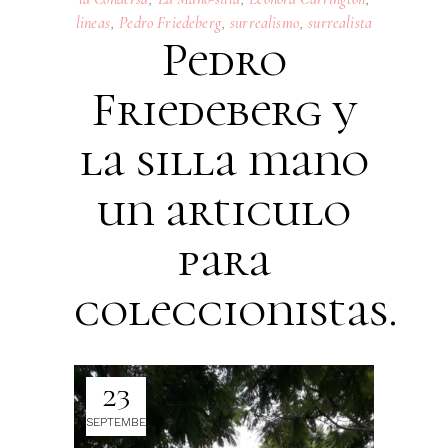
lineas
,
Pedro Friedeberg
,
surrealismo
,
surrealista
Pedro
Friedeberg y
la silla mano
un articulo
para
coleccionistas.
23
SEPTEMBER