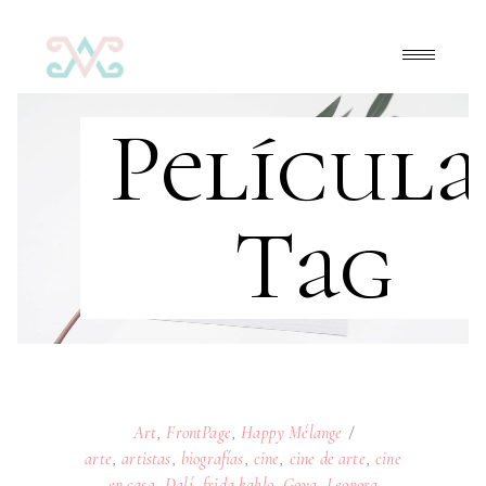
Película
Tag
Art
,
FrontPage
,
Happy Mélange
arte
,
artistas
,
biografías
,
cine
,
cine de arte
,
cine
en casa
,
Dalí
,
frida kahlo
,
Goya
,
Leonora