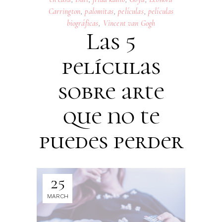
Carrington
,
palomitas
,
películas
,
películas
biográficas
,
Vincent van Gogh
Las 5
películas
sobre arte
que no te
puedes perder
25
MARCH