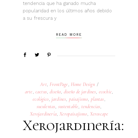
tendencia que ha ganado mucha
popularidad en los últimos años debido
a su frescura y
READ MORE
Art
,
FrontPage
,
Home Design
arte
,
cactus
,
diseño
,
diseño de jardines
,
ecochic
,
ecológico
,
jardines
,
paisajismo
,
plantas
,
suculentas
,
sustentable
,
tendencias
,
Xerojardinería
,
Xeropaisajismo
,
Xeroscape
Xerojardinería: