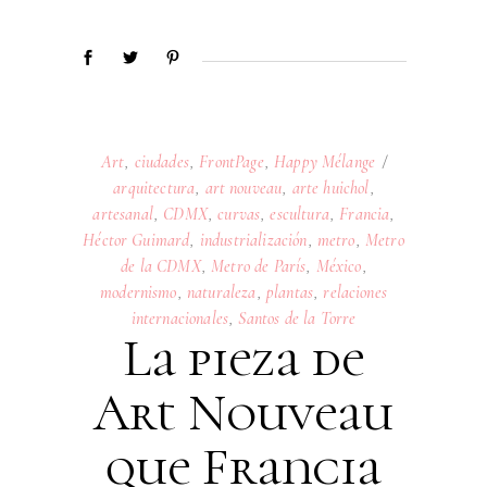
Art
,
ciudades
,
FrontPage
,
Happy Mélange
arquitectura
,
art nouveau
,
arte huichol
,
artesanal
,
CDMX
,
curvas
,
escultura
,
Francia
,
Héctor Guimard
,
industrialización
,
metro
,
Metro
de la CDMX
,
Metro de París
,
México
,
modernismo
,
naturaleza
,
plantas
,
relaciones
internacionales
,
Santos de la Torre
La pieza de
Art Nouveau
que Francia