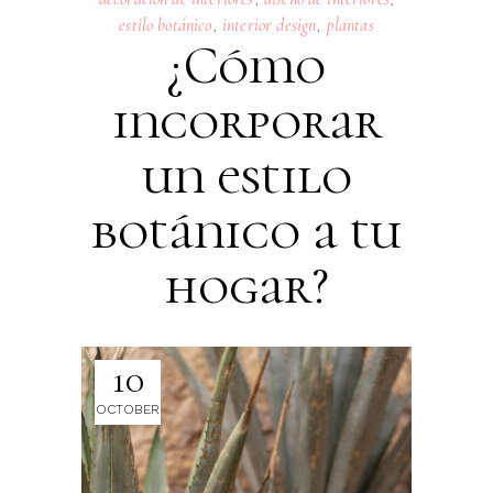
estilo botánico
,
interior design
,
plantas
¿Cómo
incorporar
un estilo
botánico a tu
hogar?
10
OCTOBER