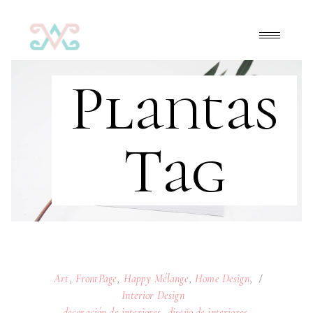
Plantas
Tag
Art
,
FrontPage
,
Happy Mélange
,
Home Design
,
Interior Design
decoración de interiores
,
diseño de interiores
,