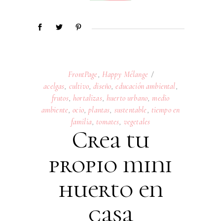
FrontPage
,
Happy Mélange
acelgas
,
cultivo
,
diseño
,
educación ambiental
,
frutos
,
hortalizas
,
huerto urbano
,
medio
ambiente
,
ocio
,
plantas
,
sustentable
,
tiempo en
familia
,
tomates
,
vegetales
Crea tu
propio mini
huerto en
casa