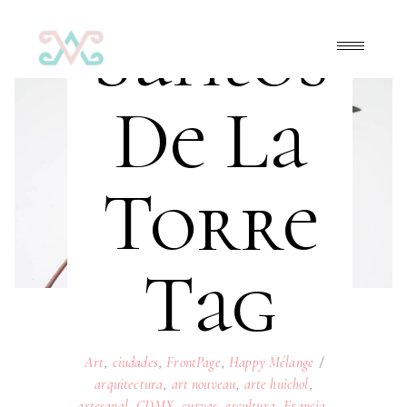
Santos
De La
Torre
Tag
Art
,
ciudades
,
FrontPage
,
Happy Mélange
arquitectura
,
art nouveau
,
arte huichol
,
artesanal
,
CDMX
,
curvas
,
escultura
,
Francia
,