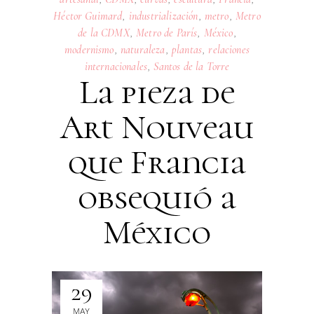
Héctor Guimard
,
industrialización
,
metro
,
Metro
de la CDMX
,
Metro de París
,
México
,
modernismo
,
naturaleza
,
plantas
,
relaciones
internacionales
,
Santos de la Torre
La pieza de
Art Nouveau
que Francia
obsequió a
México
29
MAY