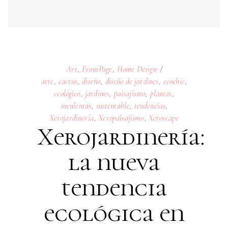
suculentas
,
sustentable
,
tendencias
,
Xerojardinería
,
Xeropaisajismo
,
Xeroscape
Xerojardinería:
la nueva
tendencia
ecológica en
diseño de
jardines
25
JUNE