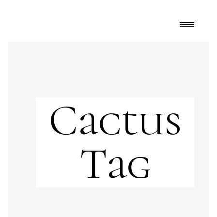
Cactus
Tag
Art
,
FrontPage
,
Home Design
arte
,
cactus
,
diseño
,
diseño de jardines
,
ecochic
,
ecológico
,
jardines
,
paisajismo
,
plantas
,