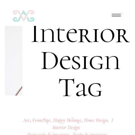
Interior
Design
Tag
Art
,
FrontPage
,
Happy Mélange
,
Home Design
,
Interior Design
decoración de interiores
,
diseño de interiores
,