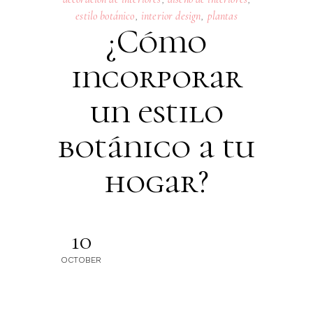
estilo botánico
,
interior design
,
plantas
¿Cómo
incorporar
un estilo
botánico a tu
hogar?
10
OCTOBER