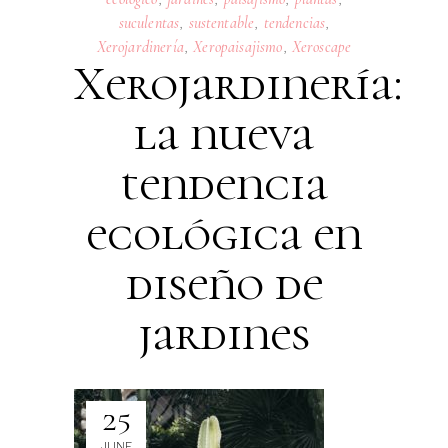
suculentas
,
sustentable
,
tendencias
,
Xerojardinería
,
Xeropaisajismo
,
Xeroscape
Xerojardinería:
la nueva
tendencia
ecológica en
diseño de
jardines
25
JUNE